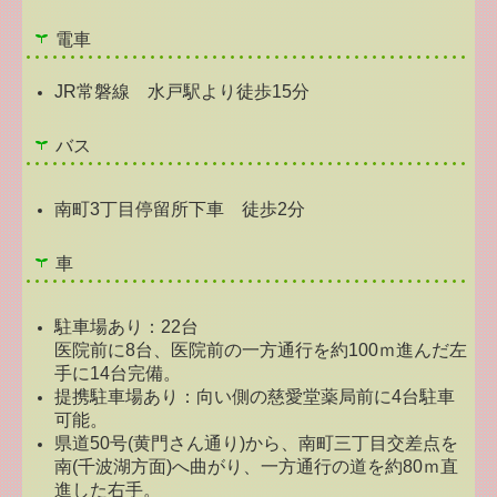
電車
JR常磐線 水戸駅より徒歩15分
バス
南町3丁目停留所下車 徒歩2分
車
駐車場あり：22台
医院前に8台、医院前の一方通行を約100ｍ進んだ左
手に14台完備。
提携駐車場あり：向い側の慈愛堂薬局前に4台駐車
可能。
県道50号(黄門さん通り)から、南町三丁目交差点を
南(千波湖方面)へ曲がり、一方通行の道を約80ｍ直
進した右手。