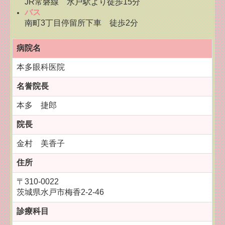
JR常磐線 水戸駅より徒歩15分
バス
南町3丁目停留所下車 徒歩2分
病院名
本多眼科医院
名誉院長
本多 捷郎
院長
金村 美香子
住所
〒310-0022
茨城県水戸市梅香2-2-46
診療科目